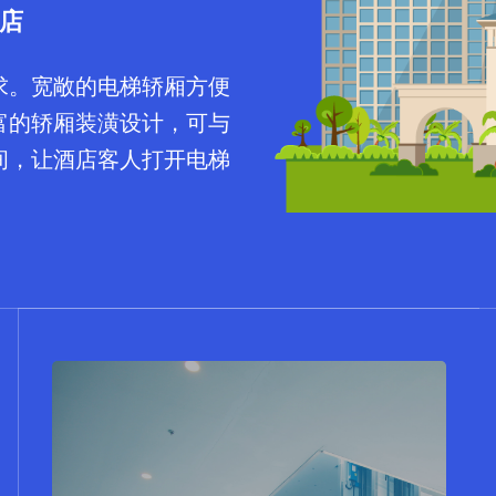
酒店
求。宽敞的电梯轿厢方便
富的轿厢装潢设计，可与
间，让酒店客人打开电梯
UPN30无机房电梯