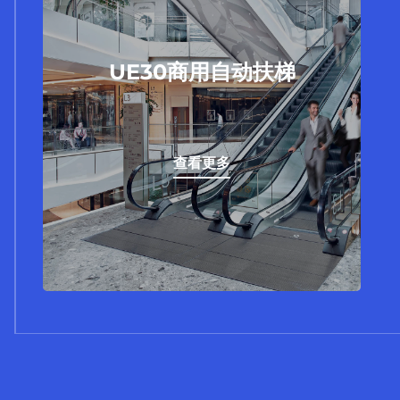
UE30商用自动扶梯
UE30商用自动扶梯结合先进的制造工艺和人
UE30商用自动扶梯
性化的设计，集节省空间、灵活实用，安全
易维护，运行流畅等优点与一身，流畅自如
地穿梭于都市建筑中，与快节奏的现代生活
悄然融合。
查看更多
查看更多