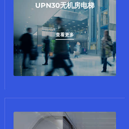
在寸土寸金的都市里，空间的有效利用尤为
UPN30无机房电梯
重要。UPN20无机房乘客电梯，突破了电梯
必须设置机房的前提，节约建筑面积，提高
设计自由度，为现代建筑有限空间提供了无
限创造的可能。
查看更多
查看更多