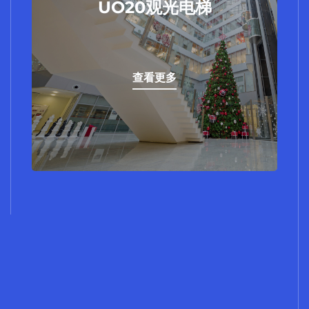
UO20系列观光电梯，由内而外全面创新，
UO20观光电梯
打造舒适、美观、安全三者兼顾的动态空
间，成为建筑之上炫目的风景。适用于商务
酒店、商场、公共交通等场所。
查看更多
查看更多