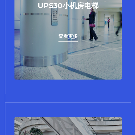
UPS30小机房乘客电梯，回归便捷人类生活
UPS30小机房电梯
之本质，通过优化的结构设计、优选材料和
优良部件，将性能、品质、安全相结合，为
各类现代建筑垂直交通提供经济可靠的解决
方案。
查看更多
查看更多