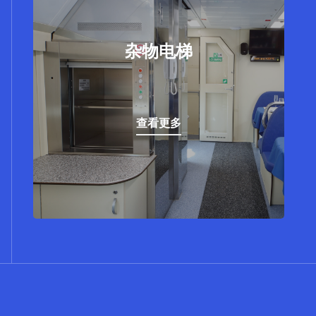
杂物电梯
联合杂物电梯以灵巧、便捷著称，它广泛运
杂物电梯
用于宾馆、饭店、住宅、银行、医院、图书
馆、实验室、邮电部门等，高效地为人们传
送各种必须物品。
查看更多
查看更多